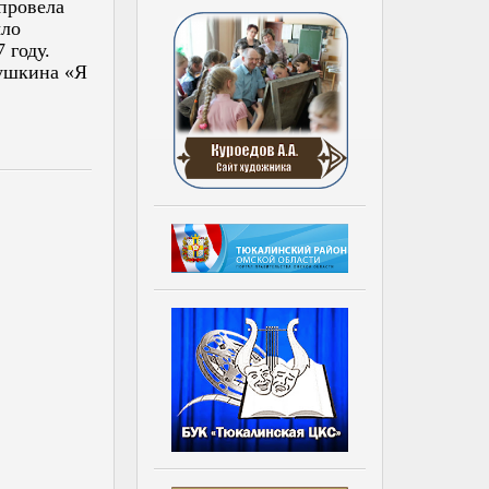
провела
ыло
 году.
ушкина «Я