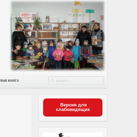
евая книга
Версия для
слабовидящих