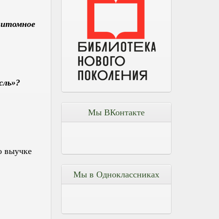
титомное
сль»?
Мы ВКонтакте
о выучке
Мы в Одноклассниках