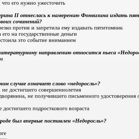
 что его нужно ужесточить
рина II отнеслась к намерению Фонвизина издать пя
своих сочинений?
езко против и запретила ему издавать пятитомник
 его на государственные деньги
остоила это событие вниманием
литературному направлению относится пьеса «Недоро
м
ном случае означает слово «недоросль»?
, не достигшего совершеннолетия
дворянина, не получившего письменного удостоверения 
е достигшего подросткового возраста
ороде был впервые поставлен «Недоросль»?
рге