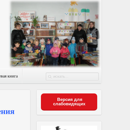
евая книга
Версия для
слабовидящих
eния