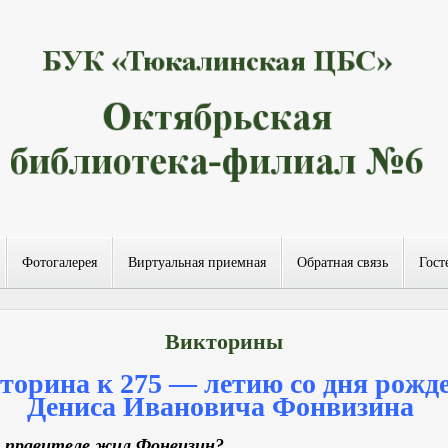
Фотогалерея
Виртуальная приемная
Обратная связь
Гост
Викторины
торина к 275 — лeтию co дня poжд
Дeниca Ивaнoвичa Фoнвизинa
 правителе жил Фонвизин?