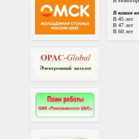
В Новогор
В каком в
В 45 лет
В 47 лет
В 60 лет