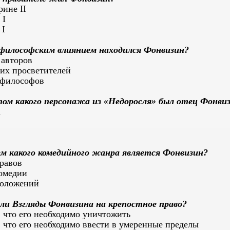
рине II
 I
 I
философским влиянием находился Фонвизин?
авторов
их просветителей
 философов
м какого персонажа из «Недоросля» был отец Фонви
а
м какого комедийного жанра является Фонвизин?
равов
омедии
положений
ли Взгляды Фонвизина на крепостное право?
, что его необходимо уничтожить
 что его необходимо ввести в умеренные пределы