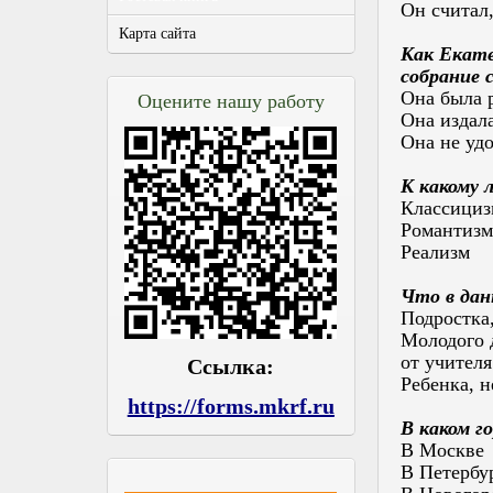
Он считал,
Карта сайта
Как Екате
собрание 
Она была р
Оцените нашу работу
Она издала
Она не уд
К какому 
Классициз
Романтизм
Реализм
Что в дан
Подростка
Молодого 
от учителя
Ссылка:
Ребенка, н
https://forms.mkrf.ru
В каком г
В Москве
В Петербу