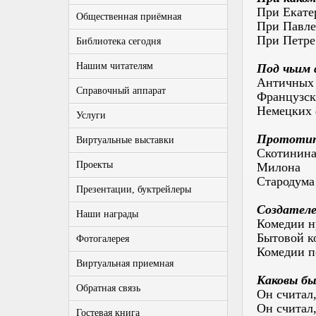
При Екате
Общественная приёмная
При Павле
При Петре
Библиотека сегодня
Нашим читателям
Под чьим 
Античных 
Справочный аппарат
Французск
Немецких
Услуги
Прототипо
Виртуальные выставки
Скотинин
Проекты
Милона
Стародума
Презентации, буктрейлеры
Создателе
Наши награды
Комедии н
Бытовой к
Фотогалерея
Комедии 
Виртуальная приемная
Каковы бы
Обратная связь
Он считал
Он считал,
Гостевая книга