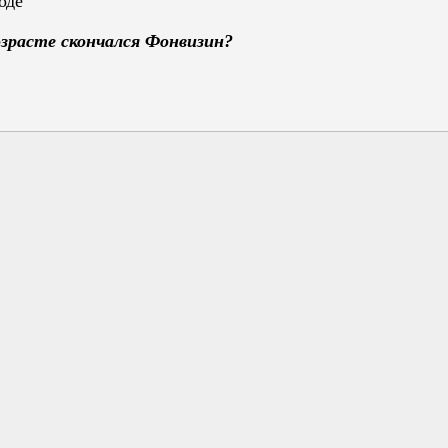
оде
озрасте скончался Фонвизин?