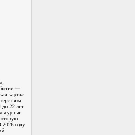
д,
обытие —
кая карта»
стерством
 до 22 лет
ультурные
 которую
 2026 году
ий