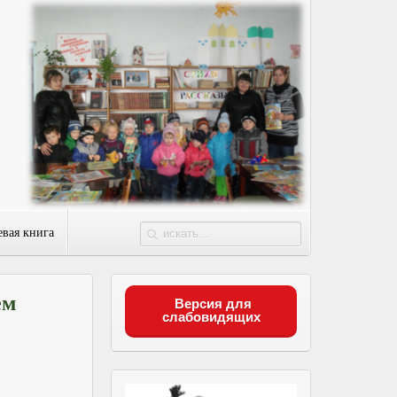
евая книга
ем
Версия для
слабовидящих