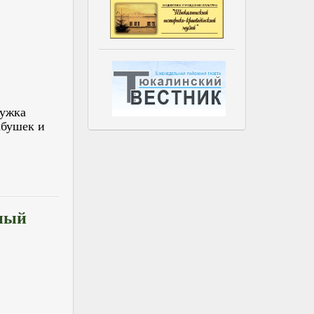
ружка
абушек и
ный