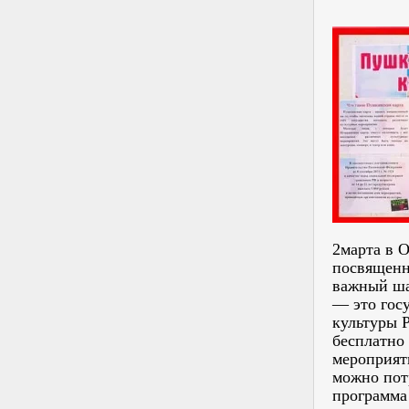
2марта в 
посвященн
важный ша
— это гос
культуры Р
бесплатно 
мероприяти
можно пот
программа