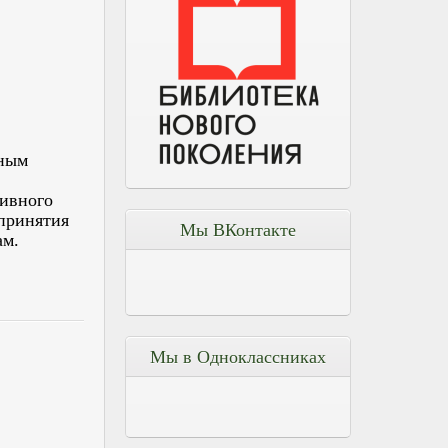
бным
тивного
 принятия
Мы ВКонтакте
ам.
Мы в Одноклассниках